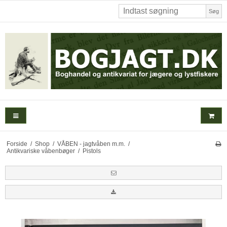
Søg
Forside
/
Shop
/
VÅBEN - jagtvåben m.m.
/
Antikvariske våbenbøger
/
Pistols