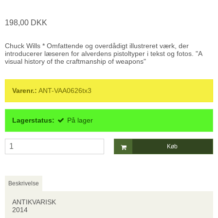
198,00 DKK
Chuck Wills * Omfattende og overdådigt illustreret værk, der
introducerer læseren for alverdens pistoltyper i tekst og fotos. "A
visual history of the craftmanship of weapons"
Varenr.:
ANT-VAA0626tx3
Lagerstatus:
På lager
Køb
Beskrivelse
ANTIKVARISK
2014