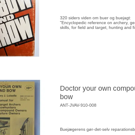
320 siders viden om buer og buejagt:
"Encyclopedic reference on archery, gea
skills, for field and target, hunting and f
Doctor your own comp
bow
ANT-JVAV-910-008
Buejægerens gør-det-selv reparations