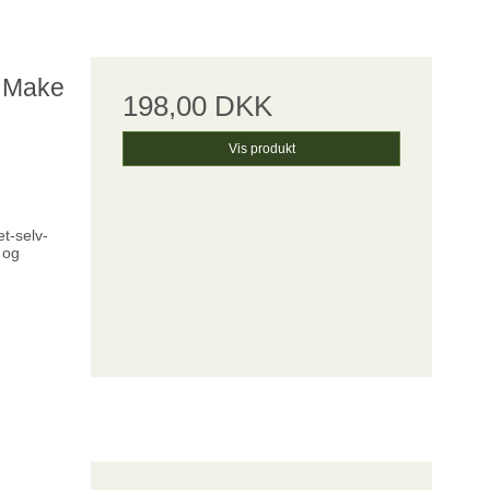
o Make
198,00 DKK
Vis produkt
et-selv-
 og