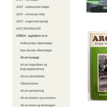
JAGT - antikvariske bøger
JAGT - emnevise lister
JAGT - noget helt særligt
JAGTJOURNALER
VÅBEN - jagtvåben m.m.
Antikvariske våbenbøger
Nye danske våbenbøger
Alt om buejagt
Alt om haglvåben og
flugt-/jagtskydning
Alt om storvildtrifler
Våbenhistorie
Alt om genladning
Alt om pistoler og revolvere
Alt om knive og knivmageri