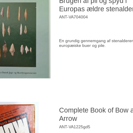
Brugen af pil og spyd i
Europas ældre stenalde
ANT-VA704004
En grundig gennemgang af stenaldere
europæiske buer og pile.
Complete Book of Bow 
Arrow
ANT-VA1225gd5