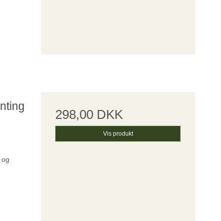
nting
298,00 DKK
Vis produkt
 og
,