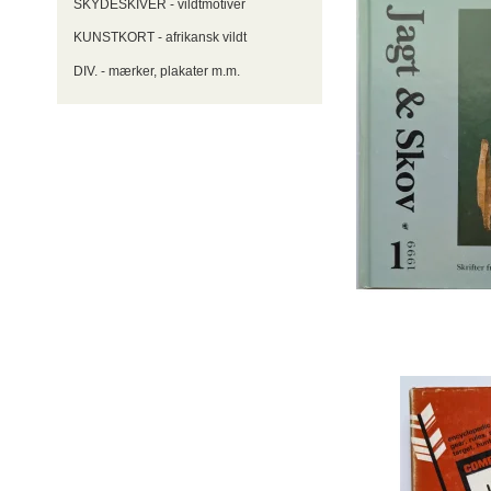
SKYDESKIVER - vildtmotiver
KUNSTKORT - afrikansk vildt
DIV. - mærker, plakater m.m.