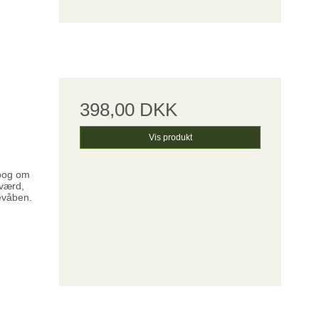
398,00 DKK
Vis produkt
 bog om
sværd,
evåben.