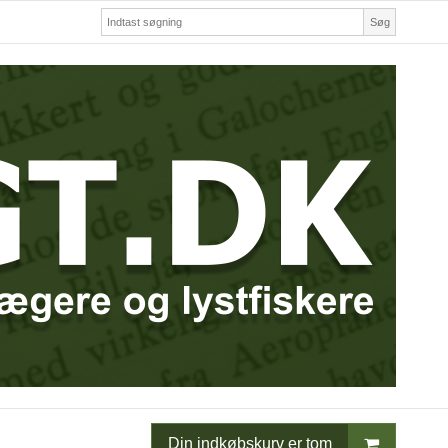
Søg
Din indkøbskurv er tom