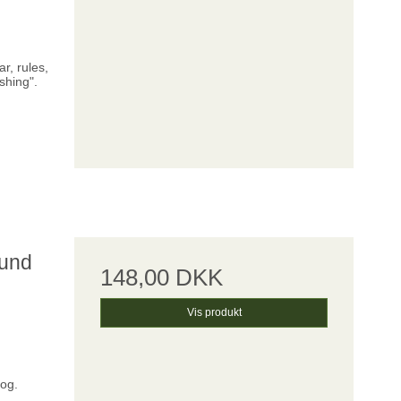
r, rules,
ishing".
ound
148,00 DKK
Vis produkt
bog.