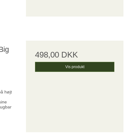
Big
498,00 DKK
Vis produkt
å højt
sine
brugbar