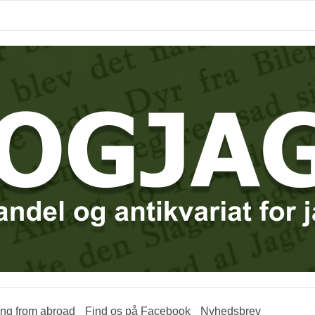
ring from abroad
Find os på Facebook
Nyhedsbrev