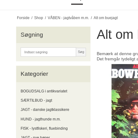
Forside
/
Shop
/
VÅBEN - jagtvåben m.m.
/
Alt om buejagt
Alt om 
Søgning
Søg
Bemærk at denne gru
Det fremgår tydeligt 
Kategorier
BOGUDSALG i antikvariatet
SÆRTILBUD - jagt
JAGT - danske jagtklassikere
HUND - jagthunde m.m.
FISK - lystfiskeri, fluebinding
JAGT - nye bøger