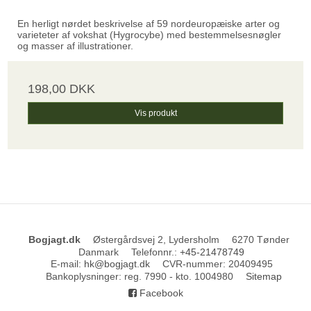
En herligt nørdet beskrivelse af 59 nordeuropæiske arter og
varieteter af vokshat (Hygrocybe) med bestemmelsesnøgler
og masser af illustrationer.
198,00 DKK
Vis produkt
Bogjagt.dk
Østergårdsvej 2, Lydersholm
6270 Tønder
Danmark
Telefonnr.
:
+45-21478749
E-mail
:
hk@bogjagt.dk
CVR-nummer
:
20409495
Bankoplysninger
:
reg. 7990 - kto. 1004980
Sitemap
Facebook