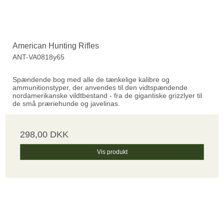
American Hunting Rifles
ANT-VA0818y65
Spændende bog med alle de tænkelige kalibre og
ammunitionstyper, der anvendes til den vidtspændende
nordamerikanske vildtbestand - fra de gigantiske grizzlyer til
de små præriehunde og javelinas.
298,00 DKK
Vis produkt