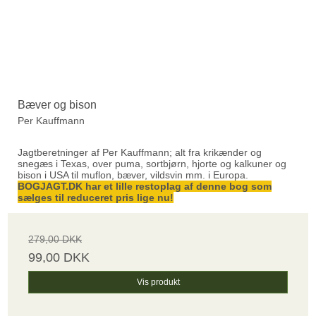
Bæver og bison
Per Kauffmann
Jagtberetninger af Per Kauffmann; alt fra krikænder og
snegæs i Texas, over puma, sortbjørn, hjorte og kalkuner og
bison i USA til muflon, bæver, vildsvin mm. i Europa.
BOGJAGT.DK
har et lille restoplag af denne bog som
sælges til reduceret pris lige nu!
279,00 DKK
99,00 DKK
Vis produkt