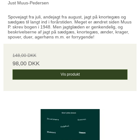
Just Muus-Pedersen
Spovejagt fra juli, andejagt fra august, jagt på knortegæs og
sædgæs til langt ind i forårstiden. Meget er ændret siden Muus
P. skrev bogen i 1948. Men jagtglæden er genkendelig, og
beskrivelserne af jagt på sædgæs, knortegæs, ænder, krager,
spover, duer, agerhøns m.m. er forrygende!
148,00 DKK
98,00 DKK
Vis produkt