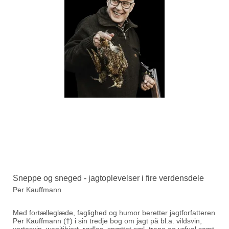
Sneppe og sneged - jagtoplevelser i fire verdensdele
Per Kauffmann
Med fortælleglæde, faglighed og humor beretter jagtforfatteren
Per Kauffmann (†) i sin tredje bog om jagt på bl.a. vildsvin,
vortesvin, wapitihjort, rødlos, spættet sæl, trane og urfugl samt