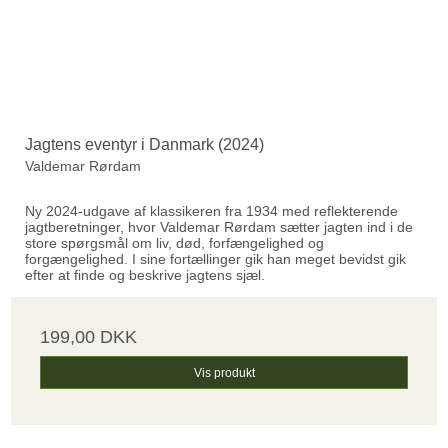
Jagtens eventyr i Danmark (2024)
Valdemar Rørdam
Ny 2024-udgave af klassikeren fra 1934 med reflekterende
jagtberetninger, hvor Valdemar Rørdam sætter jagten ind i de
store spørgsmål om liv, død, forfængelighed og
forgængelighed. I sine fortællinger gik han meget bevidst gik
efter at finde og beskrive jagtens sjæl.
199,00 DKK
Vis produkt