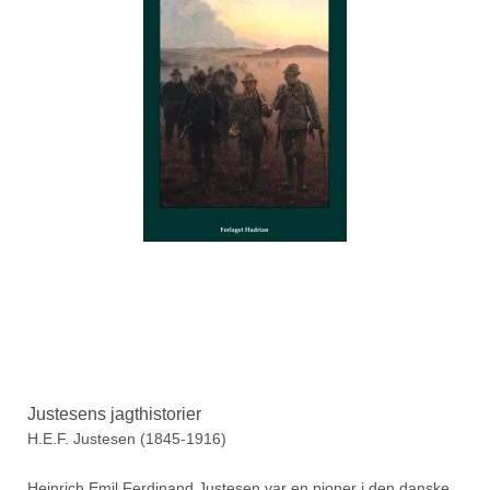
Justesens jagthistorier
H.E.F. Justesen (1845-1916)
Heinrich Emil Ferdinand Justesen var en pioner i den danske