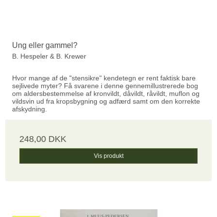
Ung eller gammel?
B. Hespeler & B. Krewer
Hvor mange af de "stensikre" kendetegn er rent faktisk bare
sejlivede myter? Få svarene i denne gennemillustrerede bog
om aldersbestemmelse af kronvildt, dåvildt, råvildt, muflon og
vildsvin ud fra kropsbygning og adfærd samt om den korrekte
afskydning.
248,00 DKK
Vis produkt