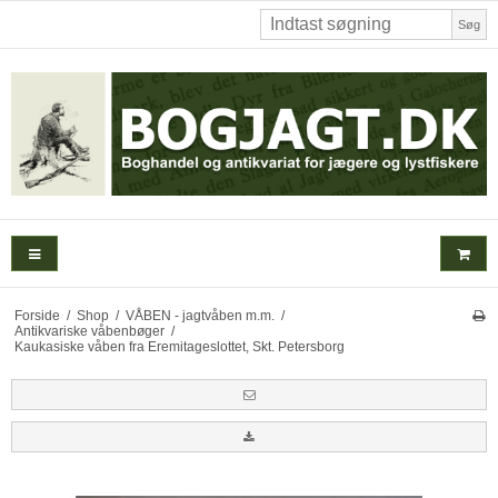
Søg
Forside
/
Shop
/
VÅBEN - jagtvåben m.m.
/
Antikvariske våbenbøger
/
Kaukasiske våben fra Eremitageslottet, Skt. Petersborg