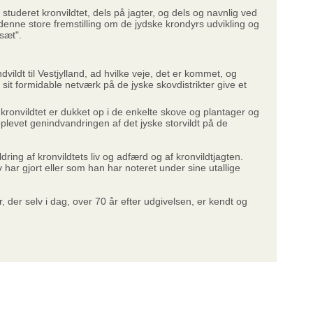
tuderet kronvildtet, dels på jagter, og dels og navnlig ved
enne store fremstilling om de jydske krondyrs udvikling og
esæt".
vildt til Vestjylland, ad hvilke veje, det er kommet, og
 sit formidable netværk på de jyske skovdistrikter give et
 kronvildtet er dukket op i de enkelte skove og plantager og
evet genindvandringen af det jyske storvildt på de
ng af kronvildtets liv og adfærd og af kronvildtjagten.
har gjort eller som han har noteret under sine utallige
er, der selv i dag, over 70 år efter udgivelsen, er kendt og