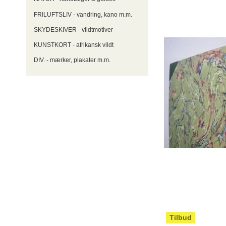
FRILUFTSLIV - vandring, kano m.m.
SKYDESKIVER - vildtmotiver
KUNSTKORT - afrikansk vildt
DIV. - mærker, plakater m.m.
Tilbud