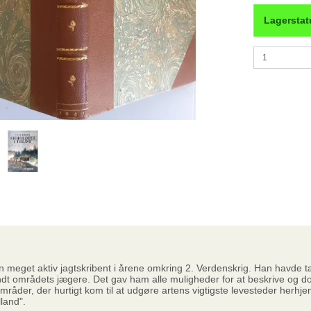
Lagerstat
 meget aktiv jagtskribent i årene omkring 2. Verdenskrig. Han havde tætt
ndt områdets jægere. Det gav ham alle muligheder for at beskrive og d
mråder, der hurtigt kom til at udgøre artens vigtigste levesteder herhj
ylland".