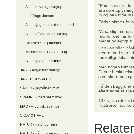
"Poul Hansen, der 
Alt om ulve og ulvejagt
at samle oplysning
liv og belyst de ma
Leif Ragn Jensen
Sådan skriver forl
Alt om jagt med stående hund
"Af særlig interess
Alt om råvildt og bukkejagt
hvorfor det har for
meget nøjagtigt sv
Deutsche Jagdbücher
Han kan både påvis
Michael Sands Jagtårbog
krydre med spænden
forskellige lokalitet
Alt om jagtens historie
Men bogen rummer m
JAGT - noget helt særligt
Denne beskrivelse 
samtaler med jæger
JAGTJOURNALER
På den baggrund er 
VÅBEN - jagtvåben m.m.
eftertragtet af all
SVAMPE - med hat & stok
137 s., særdeles fl
Illustreret med kor
MAD - vildt, fisk, svampe
SKOV & HAVE
Relate
NATUR - natur og rejser
NATUR - håndbøger & guides