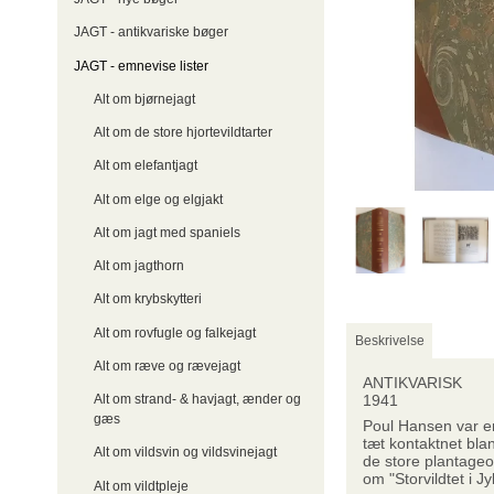
JAGT - antikvariske bøger
JAGT - emnevise lister
Alt om bjørnejagt
Alt om de store hjortevildtarter
Alt om elefantjagt
Alt om elge og elgjakt
Alt om jagt med spaniels
Alt om jagthorn
Alt om krybskytteri
Alt om rovfugle og falkejagt
Beskrivelse
Alt om ræve og rævejagt
ANTIKVARISK
Alt om strand- & havjagt, ænder og
1941
gæs
Poul Hansen var en
tæt kontaktnet bla
Alt om vildsvin og vildsvinejagt
de store plantageo
om "Storvildtet i J
Alt om vildtpleje