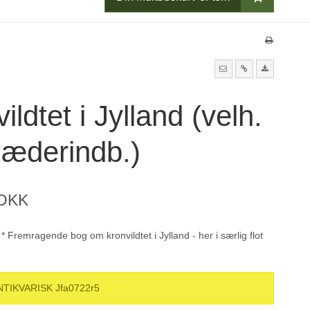
ildtet i Jylland (velh.
læderindb.)
 DKK
 Fremragende bog om kronvildtet i Jylland - her i særlig flot
NTIKVARISK Jfa0722r5