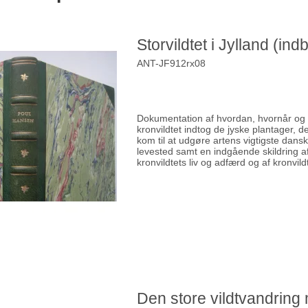
Storvildtet i Jylland (indb
ANT-JF912rx08
Dokumentation af hvordan, hvornår og 
kronvildtet indtog de jyske plantager, de
kom til at udgøre artens vigtigste dans
levested samt en indgående skildring a
kronvildtets liv og adfærd og af kronvild
Den store vildtvandring