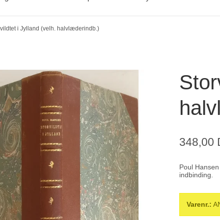
vildtet i Jylland (velh. halvlæderindb.)
Storv
halv
348,00
Poul Hansen *
indbinding.
Varenr.:
A