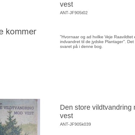
vest
ANT-JF905t02
"Hvornaar og ad hvilke Veje Raavildtet 
indvandret til de jydske Plantager". Det
svaret på i denne bog.
Den store vildtvandring
vest
ANT-JF905k039