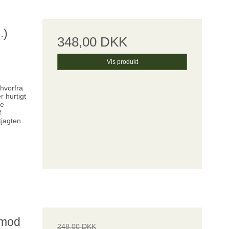
.)
348,00 DKK
Vis produkt
hvorfra
r hurtigt
ke
f
tjagten.
 mod
248,00 DKK