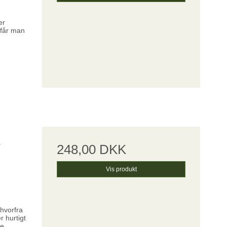
er
 får man
.
248,00 DKK
Vis produkt
hvorfra
r hurtigt
ke