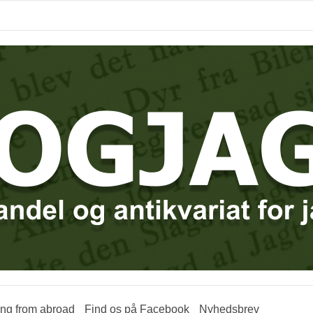
ring from abroad
Find os på Facebook
Nyhedsbrev