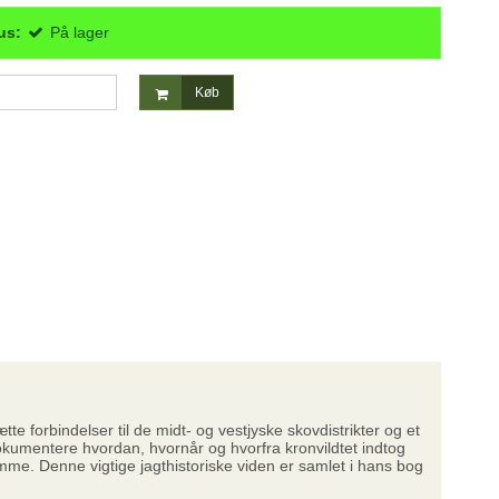
us:
På lager
Køb
e forbindelser til de midt- og vestjyske skovdistrikter og et
okumentere hvordan, hvornår og hvorfra kronvildtet indtog
emme. Denne vigtige jagthistoriske viden er samlet i hans bog