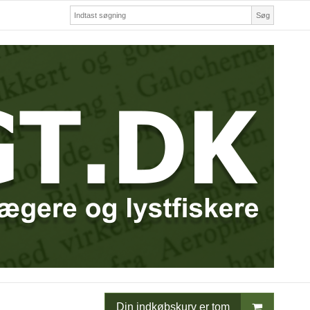
Søg
Din indkøbskurv er tom