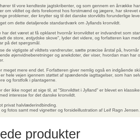
hører til vore kendteste jagtskribenter, og som gennem en årrække har s
er om vildtet og dets forekomst hos forstmænd og jægere, har skrevet d
nge problemer, der knytter sig til det danske storvildts forunderlige lev
aget om dette detaljerede standardværk om Jyllands kronvildt.
e har det været at få opklaret hvornår kronvildtet er indvandret som stand
ladt de store, østjydske skove", lyder det videre, og forfatteren kan med
ar på det spørgsmål.
e de vigtigste af vildtets vandreruter, sætte præcise årstal på, hvornår
de øjenvidneberetninger og anekdoter, der viser, hvordan man har opl
er.
eget mere end det. Forfatteren giver nemlig også en indgående skildri
er hele vejen igennem støttet af spændende iagttagelser, som han selv 
e og forstfolk i plantagerne.
der ikke noget at sige til, at "Storvildtet i Jylland" er blevet en klassik
e med interesse for det danske kronvildt.
ot privat halvlæderindbinding.
t og fotos samt med vignetter og forsideillustration af Leif Ragn Jensen.
rede produkter