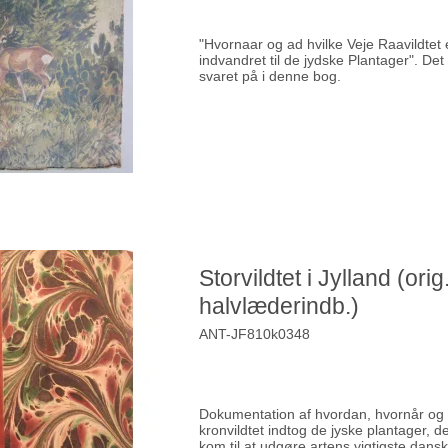
"Hvornaar og ad hvilke Veje Raavildtet 
indvandret til de jydske Plantager". Det
svaret på i denne bog.
Storvildtet i Jylland (orig
halvlæderindb.)
ANT-JF810k0348
Dokumentation af hvordan, hvornår og 
kronvildtet indtog de jyske plantager, de
kom til at udgøre artens vigtigste dans