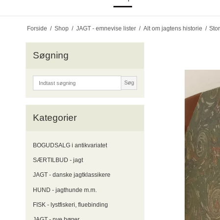
Forside
/
Shop
/
JAGT - emnevise lister
/
Alt om jagtens historie
/
Stor
Søgning
Søg
Kategorier
BOGUDSALG i antikvariatet
SÆRTILBUD - jagt
JAGT - danske jagtklassikere
HUND - jagthunde m.m.
FISK - lystfiskeri, fluebinding
JAGT - nye bøger