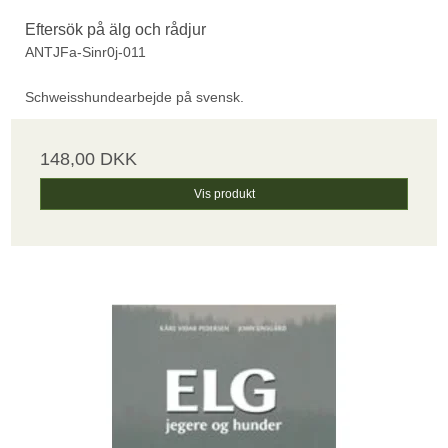
Eftersök på älg och rådjur
ANTJFa-Sinr0j-011
Schweisshundearbejde på svensk.
148,00 DKK
Vis produkt