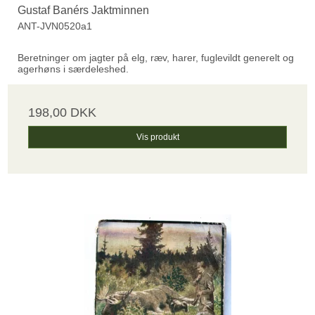
Gustaf Banérs Jaktminnen
ANT-JVN0520a1
Beretninger om jagter på elg, ræv, harer, fuglevildt generelt og
agerhøns i særdeleshed.
198,00 DKK
Vis produkt