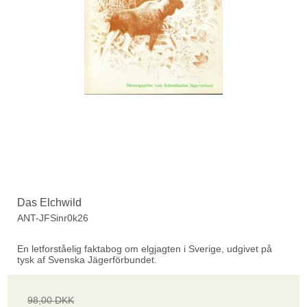
Das Elchwild
ANT-JFSinr0k26
En letforståelig faktabog om elgjagten i Sverige, udgivet på
tysk af Svenska Jägerförbundet.
98,00 DKK