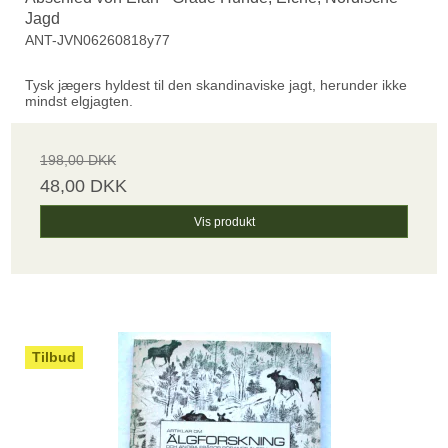
Jagd
ANT-JVN06260818y77
Tysk jægers hyldest til den skandinaviske jagt, herunder ikke
mindst elgjagten.
198,00 DKK
48,00 DKK
Vis produkt
Tilbud