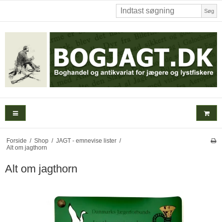
Søg
Forside
/
Shop
/
JAGT - emnevise lister
/
Alt om jagthorn
Alt om jagthorn