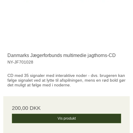
Danmarks Jægerforbunds multimedie jagthorns-CD
NY-JF701028
CD med 35 signaler med interaktive noder - dvs. brugeren kan
følge signalet ved at lytte til afspilningen, mens en rød bold gør
det muligt at følge med i noderne.
200,00 DKK
Vis produkt