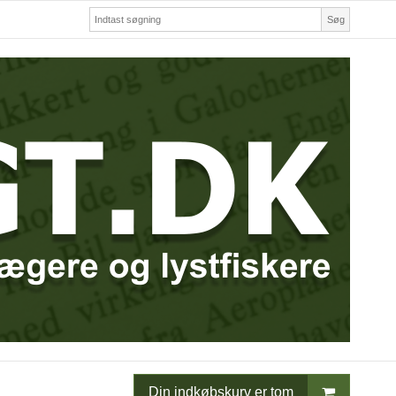
Søg
Din indkøbskurv er tom