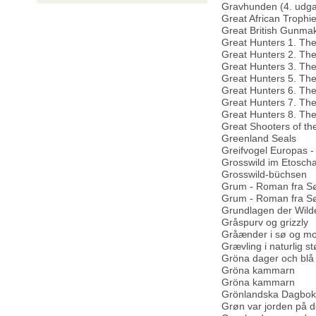
Gravhunden (4. udga
Great African Trophi
Great British Gunma
Great Hunters 1. The
Great Hunters 2. The
Great Hunters 3. The
Great Hunters 5. The
Great Hunters 6. The
Great Hunters 7. The
Great Hunters 8. The
Great Shooters of th
Greenland Seals
Greifvogel Europas -
Grosswild im Etoscha
Grosswild-büchsen
Grum - Roman fra S
Grum - Roman fra Sø 
Grundlagen der Wil
Gråspurv og grizzly
Gråænder i sø og mo
Grævling i naturlig st
Gröna dager och blå
Gröna kammarn
Gröna kammarn
Grönlandska Dagbok
Grøn var jorden på 