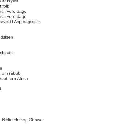
 af krystal
 folk
nd i vore dage
nd i vore dage
arvel til Angmagssalik
ndsisen
sblade
ve
n om råbuk
outhern Africa
t
. Biblioteksbog Ottowa