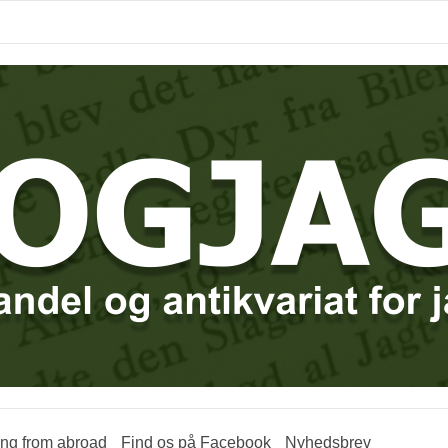
ring from abroad
Find os på Facebook
Nyhedsbrev