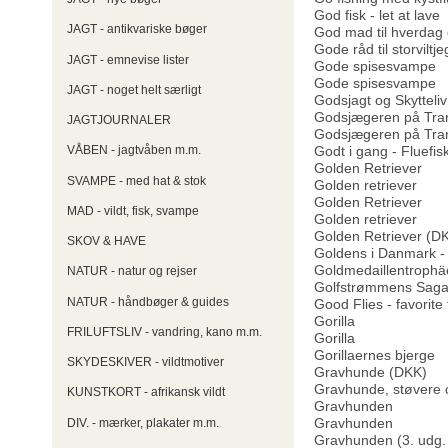
God fisk - let at lave
JAGT - antikvariske bøger
God mad til hverdag og
Gode råd til storviltj
JAGT - emnevise lister
Gode spisesvampe
Gode spisesvampe
JAGT - noget helt særligt
Godsjagt og Skytteliv
Godsjægeren på Tra
JAGTJOURNALER
Godsjægeren på Trane
Godt i gang - Fluefis
VÅBEN - jagtvåben m.m.
Golden Retriever
SVAMPE - med hat & stok
Golden retriever
Golden Retriever
MAD - vildt, fisk, svampe
Golden retriever
Golden Retriever (D
SKOV & HAVE
Goldens i Danmark -
Goldmedaillentrophä
NATUR - natur og rejser
Golfstrømmens Sag
NATUR - håndbøger & guides
Good Flies - favorite
Gorilla
FRILUFTSLIV - vandring, kano m.m.
Gorilla
Gorillaernes bjerge
SKYDESKIVER - vildtmotiver
Gravhunde (DKK)
Gravhunde, støvere 
KUNSTKORT - afrikansk vildt
Gravhunden
Gravhunden
DIV. - mærker, plakater m.m.
Gravhunden (3. udg.