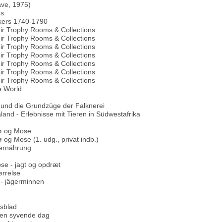
ve, 1975)
es
kers 1740-1790
ir Trophy Rooms & Collections
ir Trophy Rooms & Collections
ir Trophy Rooms & Collections
ir Trophy Rooms & Collections
ir Trophy Rooms & Collections
ir Trophy Rooms & Collections
ir Trophy Rooms & Collections
e World
 und die Grundzüge der Falknerei
land - Erlebnisse mit Tieren in Südwestafrika
ø og Mose
og Mose (1. udg., privat indb.)
dernährung
se - jagt og opdræt
ørrelse
 - jägerminnen
sblad
den syvende dag