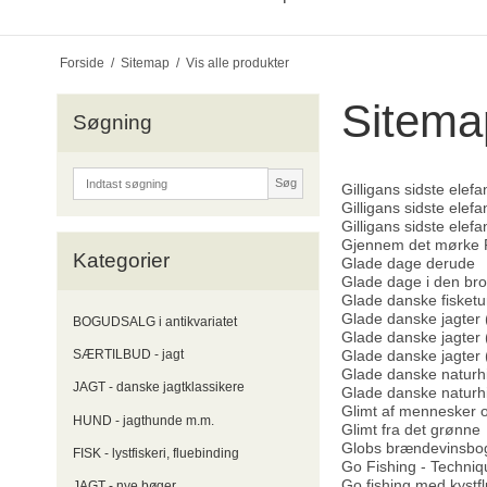
Forside
/
Sitemap
/
Vis alle produkter
Sitema
Søgning
Søg
Gilligans sidste elefa
Gilligans sidste elefa
Gilligans sidste elefa
Gjennem det mørke 
Kategorier
Glade dage derude
Glade dage i den br
Glade danske fisketu
Glade danske jagter (
BOGUDSALG i antikvariatet
Glade danske jagter (
Glade danske jagter 
SÆRTILBUD - jagt
Glade danske naturhis
JAGT - danske jagtklassikere
Glade danske naturhis
Glimt af mennesker o
HUND - jagthunde m.m.
Glimt fra det grønne
Globs brændevinsbo
FISK - lystfiskeri, fluebinding
Go Fishing - Techni
Go fishing med kystf
JAGT - nye bøger