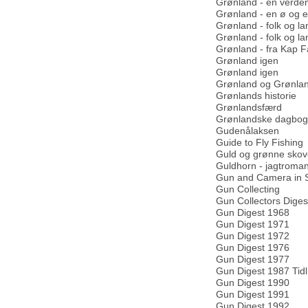
Grønland - en verden
Grønland - en ø og et
Grønland - folk og la
Grønland - folk og la
Grønland - fra Kap F
Grønland igen
Grønland igen
Grønland og Grønla
Grønlands historie
Grønlandsfærd
Grønlandske dagbog
Gudenålaksen
Guide to Fly Fishing
Guld og grønne sko
Guldhorn - jagtroma
Gun and Camera in S
Gun Collecting
Gun Collectors Diges
Gun Digest 1968
Gun Digest 1971
Gun Digest 1972
Gun Digest 1976
Gun Digest 1977
Gun Digest 1987 Tidl
Gun Digest 1990
Gun Digest 1991
Gun Digest 1992