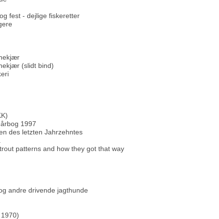
 fest - dejlige fiskeretter
egere
nekjær
kjær (slidt bind)
keri
KK)
 årbog 1997
en des letzten Jahrzehntes
a
 trout patterns and how they got that way
og andre drivende jagthunde
 1970)