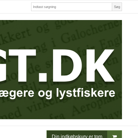
Søg
Din indkøbskurv er tom