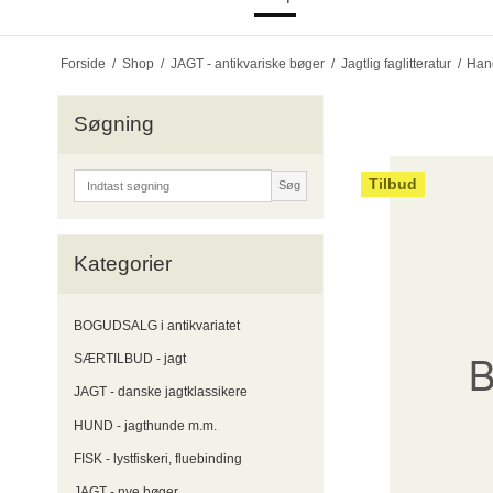
Forside
/
Shop
/
JAGT - antikvariske bøger
/
Jagtlig faglitteratur
/
Hand
Søgning
Tilbud
Søg
Kategorier
BOGUDSALG i antikvariatet
SÆRTILBUD - jagt
JAGT - danske jagtklassikere
HUND - jagthunde m.m.
FISK - lystfiskeri, fluebinding
JAGT - nye bøger