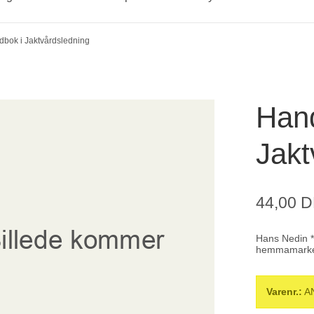
bok i Jaktvårdsledning
Han
Jakt
44,00 
Hans Nedin *
hemmamarke
Varenr.:
A