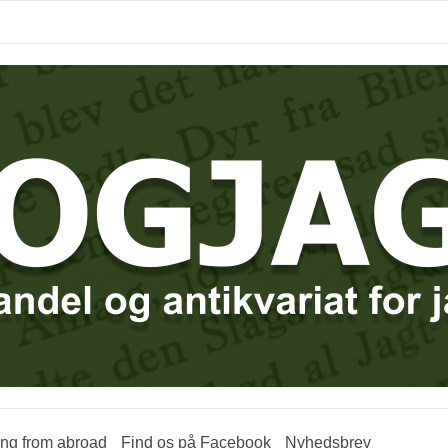
ring from abroad
Find os på Facebook
Nyhedsbrev