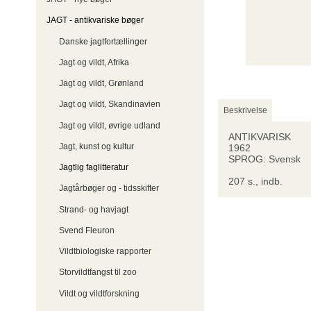
JAGT - antikvariske bøger
Danske jagtfortællinger
Jagt og vildt, Afrika
Jagt og vildt, Grønland
Jagt og vildt, Skandinavien
Beskrivelse
Jagt og vildt, øvrige udland
ANTIKVARISK
Jagt, kunst og kultur
1962
SPROG: Svensk
Jagtlig faglitteratur
207 s., indb.
Jagtårbøger og - tidsskifter
Strand- og havjagt
Svend Fleuron
Vildtbiologiske rapporter
Storvildtfangst til zoo
Vildt og vildtforskning