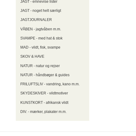
JAGT - emnevise lister
JAGT - noget helt særligt
JAGTJOURNALER
VÅBEN - jagtvåben m.m.
SVAMPE - med hat & stok
MAD - vildt, fisk, svampe
SKOV & HAVE
NATUR - natur og rejser
NATUR - håndbøger & guides
FRILUFTSLIV - vandring, kano m.m.
SKYDESKIVER - vildtmotiver
KUNSTKORT - afrikansk vildt
DIV. - mærker, plakater m.m.