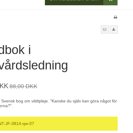
dbok i
vårdsledning
DKK
88,00 DKK
 Svensk bog om vildtpleje. "Kanske du själv kan göra något för
rna?".
NT-JF-0814-qw-07