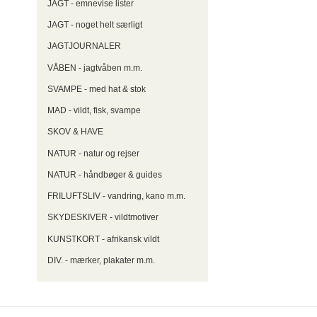
JAGT - emnevise lister
JAGT - noget helt særligt
JAGTJOURNALER
VÅBEN - jagtvåben m.m.
SVAMPE - med hat & stok
MAD - vildt, fisk, svampe
SKOV & HAVE
NATUR - natur og rejser
NATUR - håndbøger & guides
FRILUFTSLIV - vandring, kano m.m.
SKYDESKIVER - vildtmotiver
KUNSTKORT - afrikansk vildt
DIV. - mærker, plakater m.m.