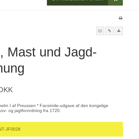
, Mast und Jagd-
nung
 DKK
lhelm I af Preussen * Facsimile-udgave af den kongelige
ov- og jagtforordning fra 1720.
NT-JF0028