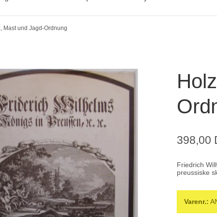
z, Mast und Jagd-Ordnung
Holz
Ord
398,00
Friedrich Wi
preussiske sk
Varenr.:
A