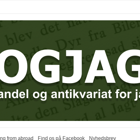
ring from abroad
Find os på Facebook
Nyhedsbrev