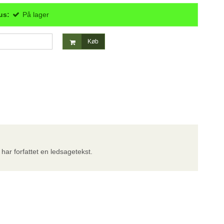
us:
På lager
Køb
 har forfattet en ledsagetekst.