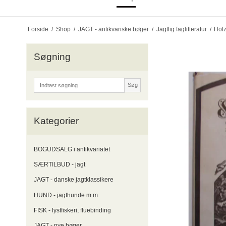
Forside
/
Shop
/
JAGT - antikvariske bøger
/
Jagtlig faglitteratur
/
Hol
Søgning
Søg
Kategorier
BOGUDSALG i antikvariatet
SÆRTILBUD - jagt
JAGT - danske jagtklassikere
HUND - jagthunde m.m.
FISK - lystfiskeri, fluebinding
JAGT - nye bøger