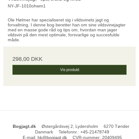
NY-JF-1010ohwm1
Ole Hølmer har specialiseret sig i vildsvinets jagt og
forvaltning. I denne bog beretter han om sine vildsvinejagter
med en masse gode råd og tips om, hvordan man jager
vildsvin på den mest optimale, forsvarlige og succesfulde
måde.
298,00 DKK
Vis produkt
Bogjagt.dk
Østergårdsvej 2, Lydersholm
6270 Tønder
Danmark
Telefonnr.
:
+45-21478749
E-mail
:
hk@bogjagt.dk
CVR-nummer
:
20409495