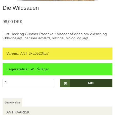
Die Wildsauen
98,00 DKK
Lutz Heck og Günther Raschke * Masser af viden om vildsvin og
vildsvinejagt, heruner adfærd, historie, biologi og jagt.
Varenr.:
ANT-JFa0523ku7
Lagerstatus:
På lager
Køb
Beskrivelse
ANTIKVARISK